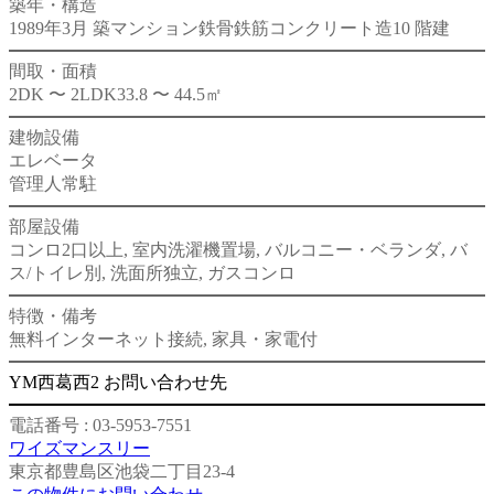
築年・構造
1989年3月 築
マンション
鉄骨鉄筋コンクリート造
10 階建
間取・面積
2DK 〜 2LDK
33.8 〜 44.5㎡
建物設備
エレベータ
管理人常駐
部屋設備
コンロ2口以上, 室内洗濯機置場, バルコニー・ベランダ, バ
ス/トイレ別, 洗面所独立, ガスコンロ
特徴・備考
無料インターネット接続, 家具・家電付
YM西葛西2 お問い合わせ先
電話番号 : 03-5953-7551
ワイズマンスリー
東京都豊島区池袋二丁目23-4