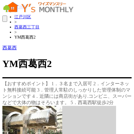
HOME
>
江戸川区
>
西葛西三丁目
>
YM西葛西2
西葛西
YM西葛西2
【おすすめポイント】 1．３名まで入居可 2．インターネッ
ト無料接続可能 3．管理人常駐のしっかりした管理体制のマ
ンションです 4．近隣には商店街があり.コンビニ、スーパー
などで大体の物はそろいます。 5．西葛西駅徒歩2分