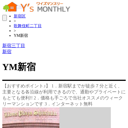
HOME
>
新宿区
>
歌舞伎町二丁目
>
YM新宿
新宿三丁目
新宿
YM新宿
【おすすめポイント♪】 1．新宿駅までが徒歩７分と近く、
主要となる各沿線が利用できるので、通勤やプライベートに
もとても便利!! 2．価格も手ごろで当社オススメのウィーク
リーマンションです 3．インターネット無料