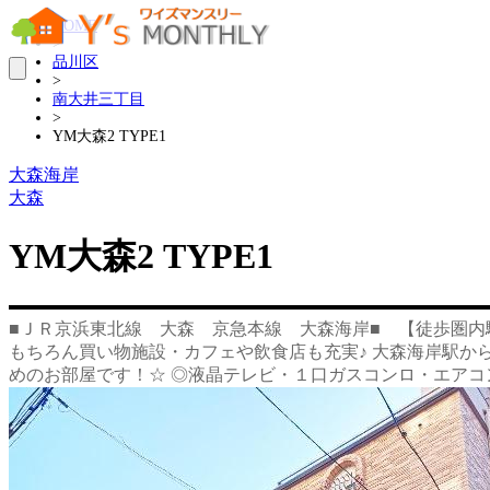
HOME
>
品川区
>
南大井三丁目
>
YM大森2 TYPE1
大森海岸
大森
YM大森2 TYPE1
■ＪＲ京浜東北線 大森 京急本線 大森海岸■ 【徒歩圏
もちろん買い物施設・カフェや飲食店も充実♪ 大森海岸駅から
めのお部屋です！☆ ◎液晶テレビ・１口ガスコンロ・エアコ