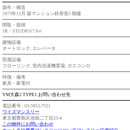
築年・構造
1973年12月 築
マンション
鉄骨造
5 階建
間取・面積
1R・STUDIO
17.8㎡
建物設備
オートロック, エレベータ
部屋設備
フローリング, 室内洗濯機置場, ガスコンロ
特徴・備考
家具・家電付
YM大森2 TYPE1 お問い合わせ先
電話番号 : 03-5953-7551
ワイズマンスリー
東京都豊島区池袋二丁目23-4
この物件にお問い合わせ