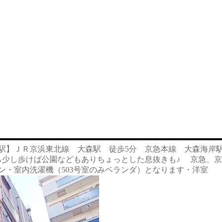
内駅】ＪＲ京浜東北線 大森駅 徒歩5分 京急本線 大森海岸
少し歩けば公園などもありちょっとした息抜きも♪ 京急、京浜
ン・室内洗濯機（503号室のみベランダ）となります・洋室