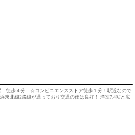
駅 徒歩４分 ☆コンビニエンスストア徒歩１分！駅近なので
東北線2路線が通っており交通の便は良好！ 洋室7.4帖と広