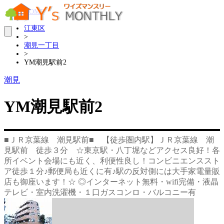
HOME
>
江東区
>
潮見一丁目
>
YM潮見駅前2
潮見
YM潮見駅前2
■ＪＲ京葉線 潮見駅前■ 【徒歩圏内駅】ＪＲ京葉線 潮
見駅前 徒歩３分 ☆東京駅・八丁堀などアクセス良好！各
所イベント会場にも近く、利便性良し！コンビニエンススト
ア徒歩１分♪郵便局も近くに有♪駅の反対側には大手家電量販
店も御座います！☆ ◎インターネット無料・wifi完備・液晶
テレビ・室内洗濯機・１口ガスコンロ・バルコニー有